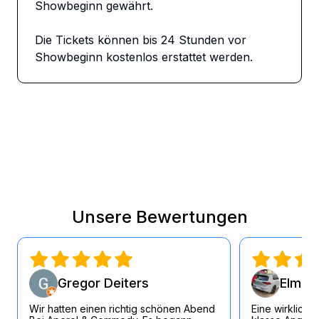
Showbeginn gewährt.

Die Tickets können bis 24 Stunden vor 
Showbeginn kostenlos erstattet werden.
Unsere Bewertungen
Gregor Deiters
Elmar 
Wir hatten einen richtig schönen Abend
Eine wirklich 