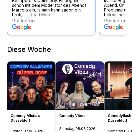
Bei Aperol & Commedy. Es begann
klasse Angest
schon mit dem Moderator des Abends.
Abend. Online
Marcelo ein, ja man kann sagen ein
Probleme und 
Profi, s ..
Read More
bekommen eb
Posted on
Posted on
Diese Woche
Comedy Allstars
Comedy Vibes
Comedyflash 
Düsseldorf
Düsseldorf
Samstag
08.08.2026
Freitag
07.08.2026
Samstag
08.