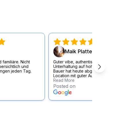
Maik Platte
 familiäre. Nicht
Guter vibe, authentischer Rahmen -
bersichtlich und
Unterhaltung auf hohem Niveau. Tony
ungen jeden Tag.
Bauer hat heute abgerissen auf locker.
Location mit guter Audio & Lichttechnik .
Read More
Posted on