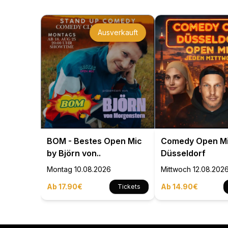
Ausverkauft
BOM - Bestes Open Mic
Comedy Open M
by Björn von..
Düsseldorf
Montag
10.08.2026
Mittwoch
12.08.202
Ab 17.90€
Ab 14.90€
Tickets