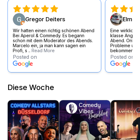
Gregor Deiters
Elmar 
Wir hatten einen richtig schönen Abend
Eine wirklich 
Bei Aperol & Commedy. Es begann
klasse Angest
schon mit dem Moderator des Abends.
Abend. Online
Marcelo ein, ja man kann sagen ein
Probleme und 
Profi, s ..
Read More
bekommen eb
Posted on
Posted on
Diese Woche