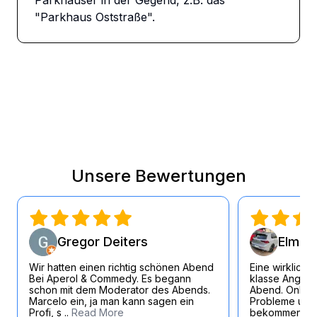
Parkhäuser in der Gegend, z.B. das 
"Parkhaus Oststraße".
Unsere Bewertungen
Gregor Deiters
Elmar 
Wir hatten einen richtig schönen Abend
Eine wirklich 
Bei Aperol & Commedy. Es begann
klasse Angest
schon mit dem Moderator des Abends.
Abend. Online
Marcelo ein, ja man kann sagen ein
Probleme und 
Profi, s ..
Read More
bekommen eb