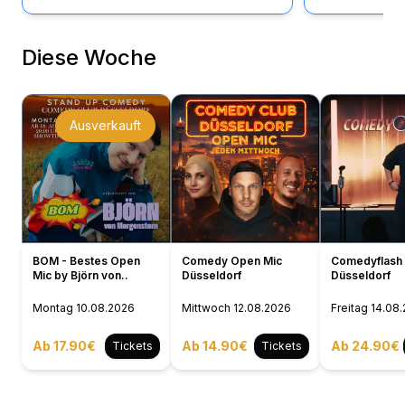
Diese Woche
Ausverkauft
BOM - Bestes Open
Comedy Open Mic
Comedyflash 
Mic by Björn von..
Düsseldorf
Düsseldorf
Montag
10.08.2026
Mittwoch
12.08.2026
Freitag
14.08
Ab 17.90€
Ab 14.90€
Ab 24.90€
Tickets
Tickets