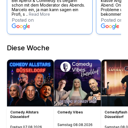
Bei Aperol & Commedy. Es begann
klasse Angest
schon mit dem Moderator des Abends.
Abend. Online
Marcelo ein, ja man kann sagen ein
Probleme und 
Profi, s ..
Read More
bekommen eb
Posted on
Posted on
Diese Woche
Comedy Allstars
Comedy Vibes
Comedyflash 
Düsseldorf
Düsseldorf
Samstag
08.08.2026
Freitag
07.08.2026
Samstag
08.