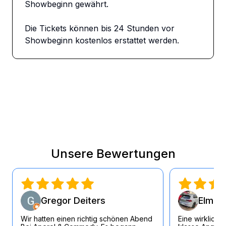
Showbeginn gewährt.

Die Tickets können bis 24 Stunden vor 
Showbeginn kostenlos erstattet werden.
Unsere Bewertungen
Gregor Deiters
Elmar 
Wir hatten einen richtig schönen Abend
Eine wirklich 