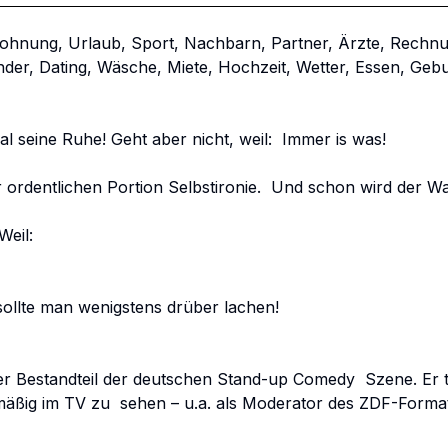
ohnung, Urlaub, Sport, Nachbarn, Partner, Ärzte, Rechnu
inder, Dating, Wäsche, Miete, Hochzeit, Wetter, Essen, Gebu
 seine Ruhe! Geht aber nicht, weil:  Immer is was! 

dentlichen Portion Selbstironie.  Und schon wird der Wahns
eil: 

llte man wenigstens drüber lachen! 

er Bestandteil der deutschen Stand-up Comedy  Szene. Er tr
äßig im TV zu  sehen – u.a. als Moderator des ZDF-Forma