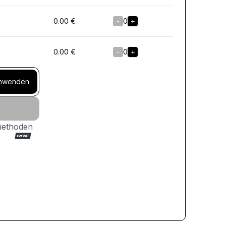
0.00
€
-
0
+
0.00
€
-
0
+
nwenden
methoden