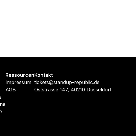
Ressourcen
Kontakt
Impressum
tickets@standup-republic.de
AGB
Oststrasse 147, 40210 Düsseldorf
s
ine
e