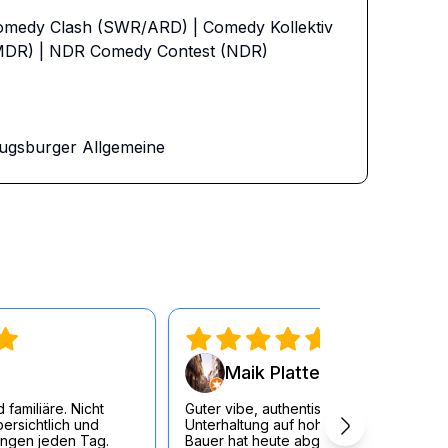
omedy Clash (SWR/ARD) | Comedy Kollektiv 
(MDR) | NDR Comedy Contest (NDR) 

Maik Platte
 familiäre. Nicht
Guter vibe, authentischer Rahmen -
bersichtlich und
Unterhaltung auf hohem Niveau. Tony
ungen jeden Tag.
Bauer hat heute abgerissen auf locker.