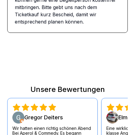
können gerne eine Begleitperson kostenfrei 
mitbringen. Bitte gebt uns nach dem 
Ticketkauf kurz Bescheid, damit wir 
entsprechend planen können.
Unsere Bewertungen
Gregor Deiters
Elmar 
Wir hatten einen richtig schönen Abend
Eine wirklich 
Bei Aperol & Commedy. Es begann
klasse Angest