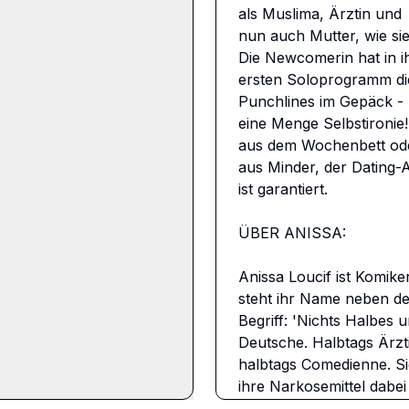
als Muslima, Ärztin und

nun auch Mutter, wie sie
Die Newcomerin hat in i
ersten Soloprogramm die 
Punchlines im Gepäck - 
eine Menge Selbstironie!
aus dem Wochenbett ode
aus Minder, der Dating-
ist garantiert.

ÜBER ANISSA:

Anissa Loucif ist Komike
steht ihr Name neben de
Begriff: 'Nichts Halbes u
Deutsche. Halbtags Ärzti
halbtags Comedienne. Si
ihre Narkosemittel dabei 
Als Anästhesistin bringt