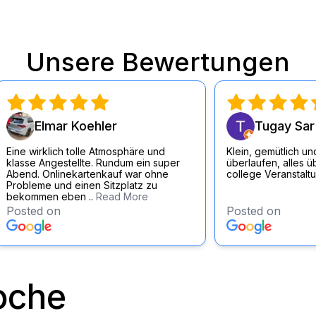
Comedy macht sie das

Gegenteil: Stories aus 
Mutter, wie sie nur das

Unsere Bewertungen
Leben in Berlin schreibe
Sie ist aufgewachsen mit
Großeltern zwischen Zuc
Weihnachten und FKK. Zu
Elmar Koehler
Tugay Sar
ihrem Kopftuch und einer
großen Portion Humor ka
Eine wirklich tolle Atmosphäre und
Klein, gemütlich und
klasse Angestellte. Rundum ein super
überlaufen, alles ü
2025 ist Anissa Loucif mit
Abend. Onlinekartenkauf war ohne
college Veranstalt
ihrem ersten Solopro
Probleme und einen Sitzplatz zu
bekommen eben ..
Read More
Deutschland, der Schwei
Posted on
Posted on
Österreich auf Tour.

Anissa Loucif ist Finalis
ersten Stand Up Videos

oche
gingen viral. 2024 brill
NACHT XXL vor 14.000
