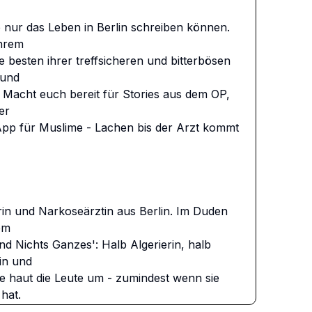
 nur das Leben in Berlin schreiben können. 
hrem

besten ihrer treffsicheren und bitterbösen 
und

 Macht euch bereit für Stories aus dem OP, 
r

App für Muslime - Lachen bis der Arzt kommt 
rin und Narkoseärztin aus Berlin. Im Duden 
m

nd Nichts Ganzes': Halb Algerierin, halb 
n und

e haut die Leute um - zumindest wenn sie 
hat.

 sie Menschen zum Einschlafen, mit ihrer 