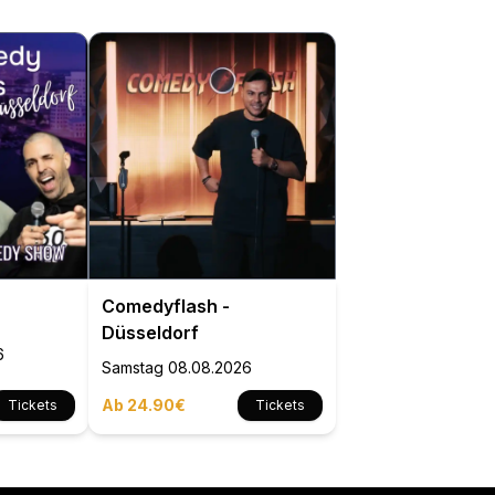
Zuschauenden auf große
Stand Up Specials der Ca
Kebekus Show in der ARD
großes Interview im Ster
regelmäßigen Auftritten
Falsch, aber lustig oder

im LUCKY PUNCH Club wi
Soloprogramm MACH

NICHT SO AUF TEUER a
Comedyflash -
Düsseldorf
6
Samstag
08.08.2026
Ab 24.90€
Tickets
Tickets