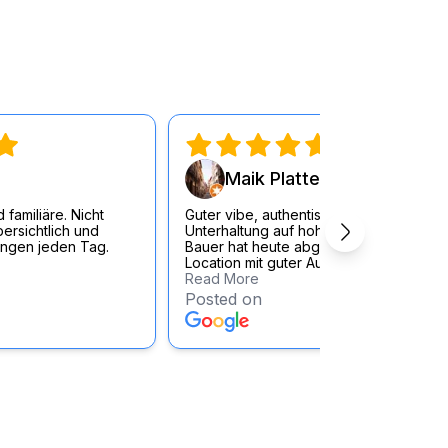
dem Leben als Muslima, Ärztin und nun auch 
n können.

 muslimischen Eltern und christlichen 
kerfest,

m Haareraufen? Nicht bei ihr. Denn mit 
Maik Platte


nn sie diesem Chaos trotzen. Ab Herbst 
 familiäre. Nicht
Guter vibe, authentischer Rahmen -
bersichtlich und
Unterhaltung auf hohem Niveau. Tony


ungen jeden Tag.
Bauer hat heute abgerissen auf locker.
gramm MACH NICHT SO AUF TEUER in 
Location mit guter Audio & Lichttechnik .
Read More
z und

Posted on
tin des NightWash Talent Awards 2023, ihre 
ierte die Comedienne bei der 1LIVE COMEDY-