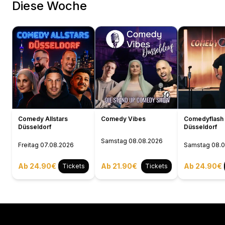
Diese Woche
Comedy Allstars
Comedy Vibes
Comedyflash 
Düsseldorf
Düsseldorf
Samstag
08.08.2026
Freitag
07.08.2026
Samstag
08.
Ab 24.90€
Ab 21.90€
Ab 24.90€
Tickets
Tickets